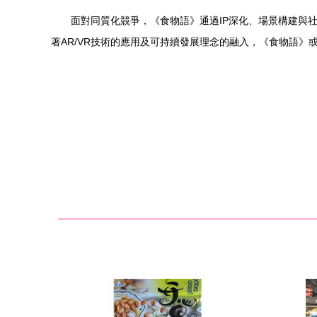
面對同質化競爭，《食物語》通過IP深化、場景構建與
著AR/VR技術的應用及可持續發展理念的融入，《食物語