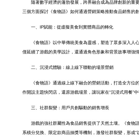
隨著數字經濟的蓬勃發展，跨界融合成為品牌創新的重要
三個方面探討《食物語》如何通過營銷策略推動食品銷售的
一、IP賦能：從虛擬美食到實體商品的轉化
《食物語》以中華傳統美食為靈感，塑造了眾多深入人心
僅延續了游戲的美學設計，還通過角色形象和背景故事增強
二、沉浸式體驗：線上線下聯動的場景營銷
《食物語》通過線上線下融合的營銷活動，打造全方位
作開設主題快閃店，還原游戲場景，讓玩家在“沉浸式用餐”中
三、社群裂變：用戶共創驅動的銷售增長
游戲的強社群屬性為食品銷售提供了天然土壤。《食物語
系積分兌換、限定款商品抽獎等機制，激發社群裂變，形成“