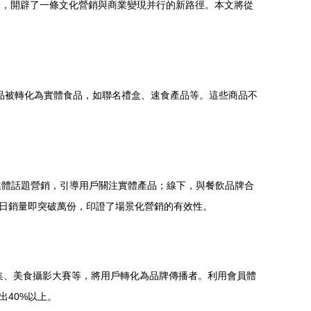
合，開辟了一條文化營銷與商業變現并行的新路徑。本文將從
菜品被轉化為實體食品，如聯名禮盒、速食產品等。這些商品不
。
媒體話題營銷，引導用戶關注實體產品；線下，與餐飲品牌合
，首日銷量即突破萬份，印證了場景化營銷的有效性。
集、美食攝影大賽等，將用戶轉化為品牌傳播者。利用會員體
出40%以上。