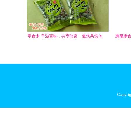
零食多 千滋百味，共享財富，邀您共筑休
惠爾康食
閑食品連鎖新篇章
Copyri