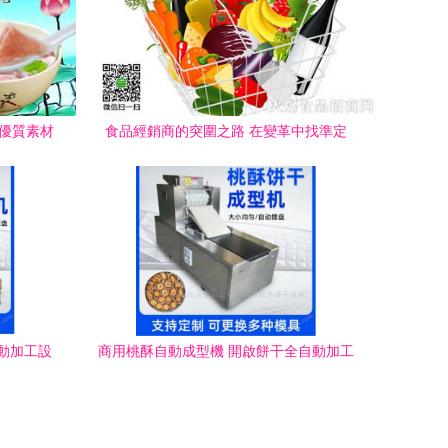
網優質素材
食品經銷商的突圍之路 在變革中找準定
銷
位，于挑戰中把握機遇
動加工設
商用桃酥自動成型機 開啟餅干全自動加工
與銷售新紀元