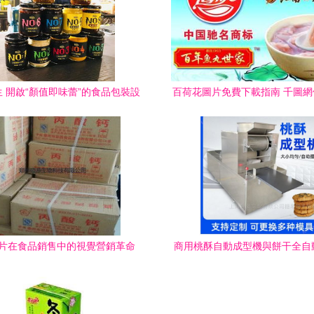
 開啟“顏值即味蕾”的食品包裝設
百荷花圖片免費下載指南 千圖
計新紀元
助您提升食品銷售視覺營
片在食品銷售中的視覺營銷革命
商用桃酥自動成型機與餅干全自
備 開啟食品銷售新篇章