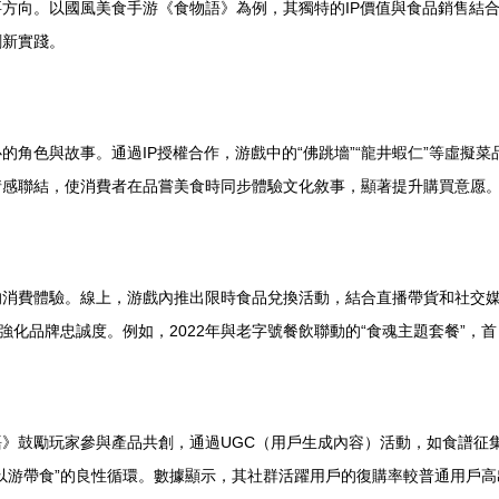
方向。以國風美食手游《食物語》為例，其獨特的IP價值與食品銷售結
創新實踐。
的角色與故事。通過IP授權合作，游戲中的“佛跳墻”“龍井蝦仁”等虛擬
情感聯結，使消費者在品嘗美食時同步體驗文化敘事，顯著提升購買意愿
的消費體驗。線上，游戲內推出限時食品兌換活動，結合直播帶貨和社交
強化品牌忠誠度。例如，2022年與老字號餐飲聯動的“食魂主題套餐”
》鼓勵玩家參與產品共創，通過UGC（用戶生成內容）活動，如食譜征
以游帶食”的良性循環。數據顯示，其社群活躍用戶的復購率較普通用戶高