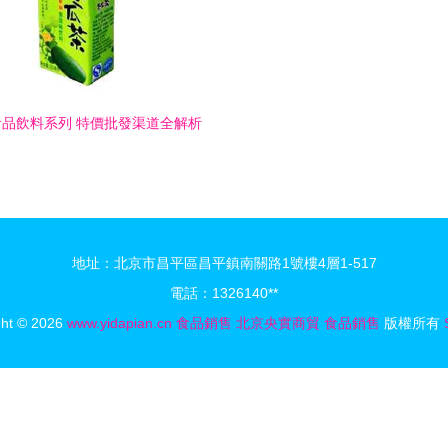
品飲料系列 特價批發渠道全解析
地址：北京市昌平區昌平鎮南關路1號樓4層1-517
電話：1326140**
ght © 2026
www.yidapian.cn
食品銷售
北京央實商貿
食品銷售
版權所有