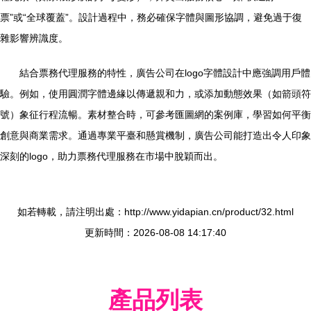
票”或“全球覆蓋”。設計過程中，務必確保字體與圖形協調，避免過于復
雜影響辨識度。
結合票務代理服務的特性，廣告公司在logo字體設計中應強調用戶體
驗。例如，使用圓潤字體邊緣以傳遞親和力，或添加動態效果（如箭頭符
號）象征行程流暢。素材整合時，可參考匯圖網的案例庫，學習如何平衡
創意與商業需求。通過專業平臺和懸賞機制，廣告公司能打造出令人印象
深刻的logo，助力票務代理服務在市場中脫穎而出。
如若轉載，請注明出處：http://www.yidapian.cn/product/32.html
更新時間：2026-08-08 14:17:40
產品列表