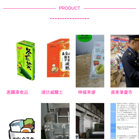
PRODUCT
----------------
惠爾康食品
濰坊威爾士
檸檬果膠
廣東肇慶市
飲料系列
食品代理經
價格、型
場監管部門
特價批發渠
銷意向分析
號、圖片及
重拳出擊，
道全解析
食品銷售指
嚴打食品銷
南
售“無底
線”營銷亂