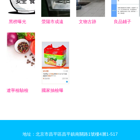
象
黑榜曝光
滎陽市成遠
文物古跡
良品鋪子
寶雞多家超
食品機械廠
文物古跡
2021年業
市食品抽檢
武漢市東西
績公告解讀
不合格，這
湖區人民政
凈利潤下滑
些常購商品
府 武漢臨
下的戰略堅
你中招了
空港經濟技
守與股東回
嗎？
術開發區管
報
委會
遼寧檢驗檢
國家抽檢曝
疫局出臺28
光11批次不
項創新舉措
合格食品，
全力支持自
知名方便
貿試驗區食
面、小米、
地址：北京市昌平區昌平鎮南關路1號樓4層1-517
品貿易發展
雞蛋品牌榜