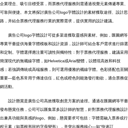
企業理念、吸引目標受眾，而票務代理服務則需通過視覺元素傳遞專業、
可靠與便捷。本文將探討廣告公司logo字體設計的素材獲取途徑、設計思
路，并結合票務代理服務行業的實際需求，提供實用的設計建議。
廣告公司logo字體設計可從多渠道獲取靈感與素材。例如，匯圖網等
專業平臺提供海量字體模板和設計資源，設計師可結合客戶需求進行篩選
和定制。字體選擇應注重可讀性與獨特性：對于票務代理服務，建議采用
簡潔現代的無襯線字體，如Helvetica或Arial變體，以體現高效和科技
感；若強調傳統或高端服務，則可選用優雅的襯線字體。色彩搭配也至關
重要—藍色系常用于傳達信任，紅色或橙色則能激發行動欲，適合票務促
銷活動。
設計懸賞是廣告公司高效獲取創意方案的途徑。通過在匯圖網等平臺
發布懸賞任務，公司可以匯集眾多設計師的智慧，針對票務代理服務設計
出兼具功能與美感的logo。例如，懸賞要求可包括：字體需融入票券或行
程元素（如票根形狀的字母變形），并突出服務核心—如“快速訂