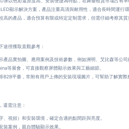
ED屏以色彩還原度高、安裝便捷為特點，在舞臺租賃市場占有率
LED顯示解決方案，產品注重高清與耐用性，適合長時間運行
較高的產品，適合預算有限或特定定制需求，但需仔細考察其質
下途徑獲取直觀參考：
示產品實拍圖、應用案例及技術參數，例如洲明、艾比森等公司
China等展會，可直接觀察屏體顯示效果與工藝細節。
等B2B平臺，常附有用戶上傳的安裝現場圖片，可幫助了解實際
，還需注意：
字、視頻）和安裝環境，確定合適的點間距與亮度。
安裝案例，親自體驗顯示效果。