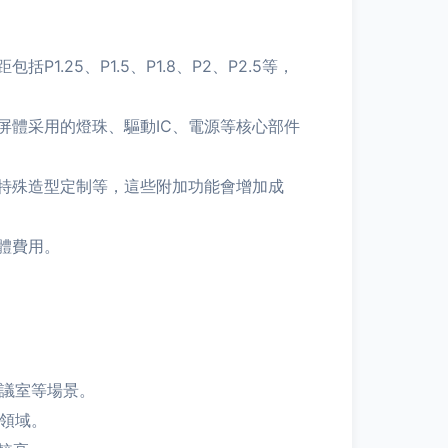
25、P1.5、P1.8、P2、P2.5等，
屏體采用的燈珠、驅動IC、電源等核心部件
特殊造型定制等，這些附加功能會增加成
體費用。
會議室等場景。
示領域。