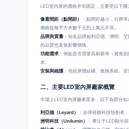
LED室內屏的價格并非固定，主要受以下幾
像素間距（點間距）
：點間距越小，分辨率越
價格從每平方米數千元到上萬元不等。
品牌與質量
：知名品牌如利亞德、洲明、艾
的品質也直接影響價格。
功能需求
：例如是否需要高刷新率（避免拍
本。
安裝與維護
：包括屏體結構、散熱系統、安
二、主要LED室內屏廠家概覽
市場上LED室內屏廠家眾多，以下為部分
利亞德（Leyard）
：全球視聽科技領創者，
洲明科技（Unilumin）
：專注于LED顯示