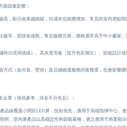
方面因素影響：
高，顯示效果越細膩，但成本也相應增加。常見的室內屏點間距包括P1.
比森等，因技術成熟、售后服務完善，價格通常高于中小廠家。
攝時出現掃描線）、高灰度等級（提升色彩層次）、節能設計或
裝方式（如吊裝、壁掛）及后續維護服務的復雜度，也會影響總
知名企業（僅供參考，排名不分先后）：
產品線覆蓋小間距LED屏，技術領先，適用于高端指揮中心、
與照明，室內屏產品以高穩定性和節能著稱，廣泛應用于商業顯