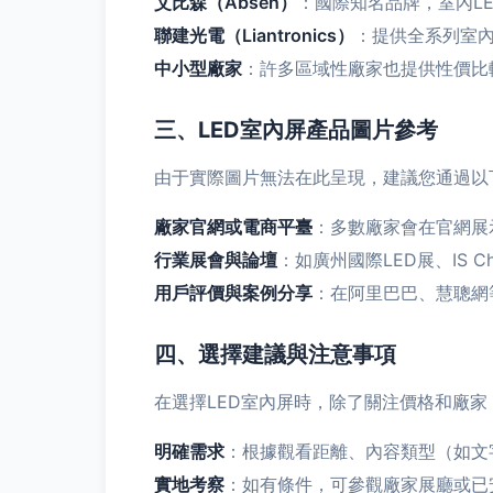
艾比森（Absen）
：國際知名品牌，室內L
聯建光電（Liantronics）
：提供全系列室內
中小型廠家
：許多區域性廠家也提供性價比
三、LED室內屏產品圖片參考
由于實際圖片無法在此呈現，建議您通過以
廠家官網或電商平臺
：多數廠家會在官網展
行業展會與論壇
：如廣州國際LED展、IS 
用戶評價與案例分享
：在阿里巴巴、慧聰網
四、選擇建議與注意事項
在選擇LED室內屏時，除了關注價格和廠家
明確需求
：根據觀看距離、內容類型（如文
實地考察
：如有條件，可參觀廠家展廳或已